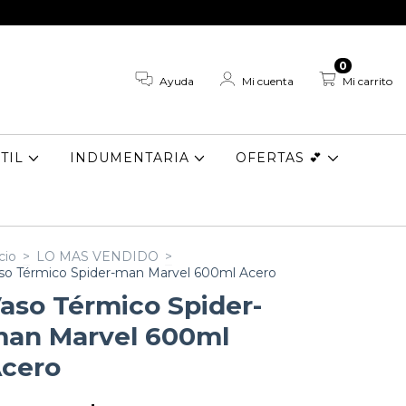
0
Ayuda
Mi cuenta
Mi carrito
TIL
INDUMENTARIA
OFERTAS 💕
cio
>
LO MAS VENDIDO
>
so Térmico Spider-man Marvel 600ml Acero
aso Térmico Spider-
an Marvel 600ml
cero