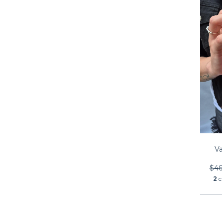
V
$46
2
c