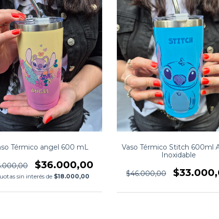
ENVÍO GRATIS
ENV
aso Térmico angel 600 mL
Vaso Térmico Stitch 600ml 
Inoxidable
$36.000,00
.000,00
$33.000
$46.000,00
uotas sin interés de
$18.000,00