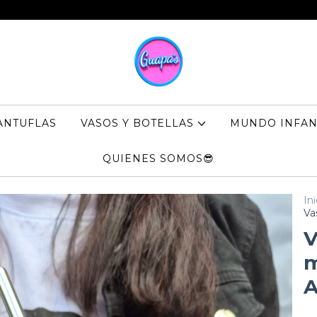
ANTUFLAS
VASOS Y BOTELLAS
MUNDO INFAN
QUIENES SOMOS😎
Ini
Va
V
m
A