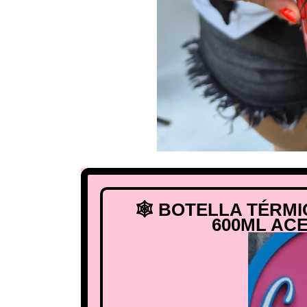
🕸️ BOTELLA TÉRM
600ML AC