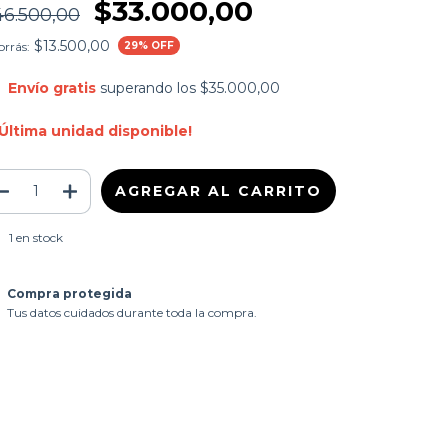
$33.000,00
46.500,00
$13.500,00
rrás:
29
% OFF
Envío gratis
superando los
$35.000,00
¡Última unidad disponible!
1
en stock
Compra protegida
Tus datos cuidados durante toda la compra.