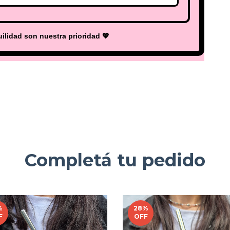
ilidad son nuestra prioridad 💖
Completá tu pedido
%
28
%
F
OFF