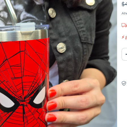
$
Aho
⚡ 