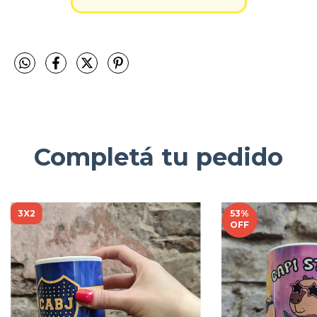
Completá tu pedido
3X2
53
%
OFF