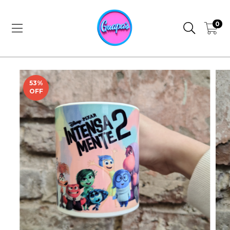
0
53
%
OFF