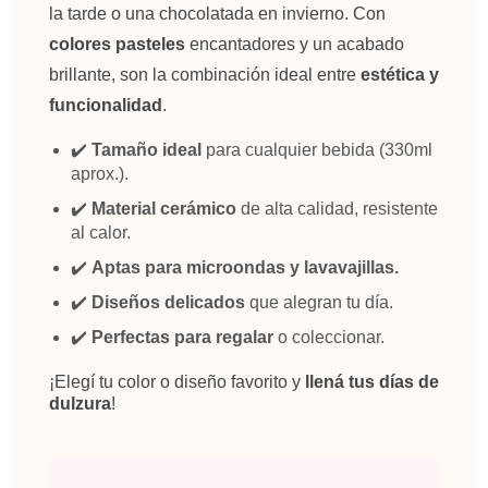
la tarde o una chocolatada en invierno. Con
colores pasteles
encantadores y un acabado
brillante, son la combinación ideal entre
estética y
funcionalidad
.
✔️
Tamaño ideal
para cualquier bebida (330ml
aprox.).
✔️
Material cerámico
de alta calidad, resistente
al calor.
✔️
Aptas para microondas y lavavajillas.
✔️
Diseños delicados
que alegran tu día.
✔️
Perfectas para regalar
o coleccionar.
¡Elegí tu color o diseño favorito y
llená tus días de
dulzura
!