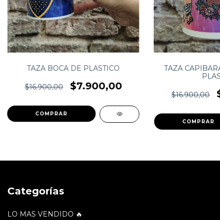
TAZA BOCA DE PLASTICO
TAZA CAPIBAR
PLAS
$7.900,00
$16.900,00
$16.900,00
Categorías
LO MAS VENDIDO 🔥