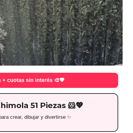
 + cuotas sin interés 🎨💖
Chimola 51 Piezas 🐹💖
ara crear, dibujar y divertirse ✨