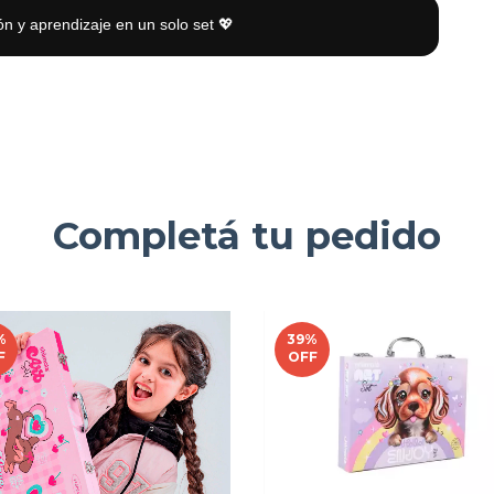
ón y aprendizaje en un solo set 💖
Completá tu pedido
%
39
%
F
OFF