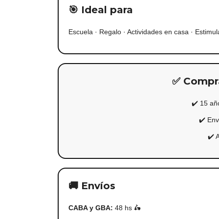
🎯 Ideal para
Escuela · Regalo · Actividades en casa · Estimul
✅ Comprá
✔️ 15 añ
✔️ Env
✔️ 
🚚 Envíos
CABA y GBA:
48 hs 🛵