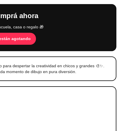
omprá ahora
scuela, casa o regalo 🎁
 están agotando
o para despertar la creatividad en chicos y grandes 🎨✨.
ada momento de dibujo en pura diversión.