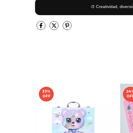
🎨 Creatividad, diversi
33
%
24
OFF
OF