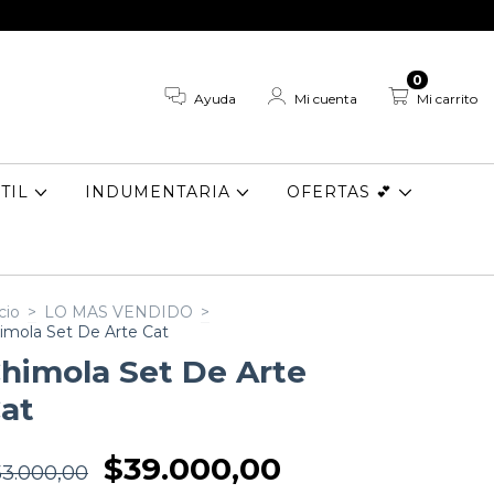
0
Ayuda
Mi cuenta
Mi carrito
TIL
INDUMENTARIA
OFERTAS 💕
cio
>
LO MAS VENDIDO
>
imola Set De Arte Cat
himola Set De Arte
at
$39.000,00
53.000,00