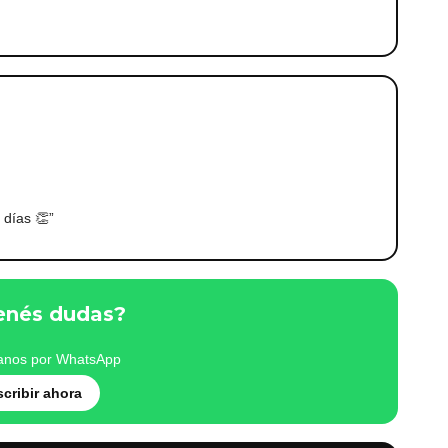
 días 👏”
enés dudas?
anos por WhatsApp
scribir ahora