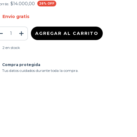
$14.000,00
rrás:
26
% OFF
Envío gratis
2
en stock
Compra protegida
Tus datos cuidados durante toda la compra.