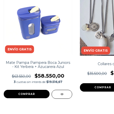
ENVÍO GRATIS
ENVÍO GRATIS
Mate Pampa Pampera Boca Juniors
Collares 
- Kit Yerbera + Azucarera Azul
$
$35.500,00
$58.550,00
$63.550,00
3
cuotas sin interés de
$19.516,67
COMPRAR