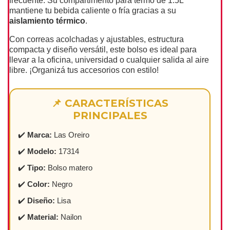
frecuente. Su compartimento para termo de 1.5L
mantiene tu bebida caliente o fría gracias a su
aislamiento térmico
.
Con correas acolchadas y ajustables, estructura
compacta y diseño versátil, este bolso es ideal para
llevar a la oficina, universidad o cualquier salida al aire
libre. ¡Organizá tus accesorios con estilo!
📌 CARACTERÍSTICAS
PRINCIPALES
✔️
Marca:
Las Oreiro
✔️
Modelo:
17314
✔️
Tipo:
Bolso matero
✔️
Color:
Negro
✔️
Diseño:
Lisa
✔️
Material:
Nailon