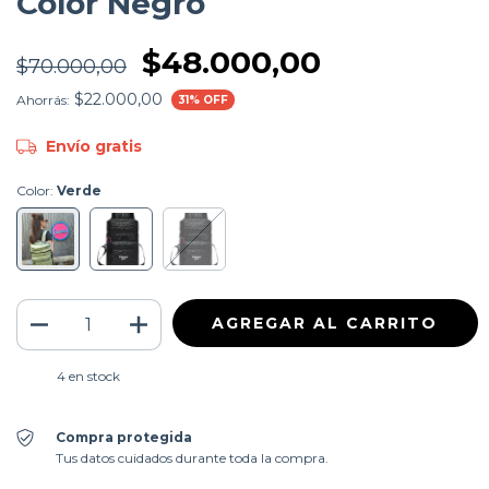
Color Negro
$48.000,00
$70.000,00
$22.000,00
Ahorrás:
31
% OFF
Envío gratis
Color:
Verde
4
en stock
Compra protegida
Tus datos cuidados durante toda la compra.