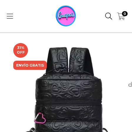
0
31
%
OFF
ENVÍO GRATIS