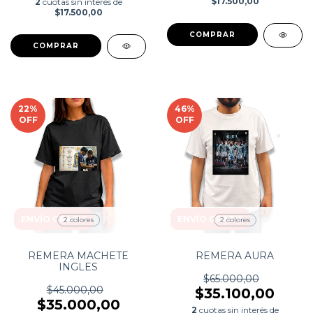
$17.500,00
2
cuotas sin interés de
$17.500,00
COMPRAR
COMPRAR
22
%
46
%
OFF
OFF
ENVÍO GRATIS
ENVÍO GRATIS
2 colores
2 colores
REMERA MACHETE
REMERA AURA
INGLES
$65.000,00
$45.000,00
$35.100,00
$35.000,00
2
cuotas sin interés de