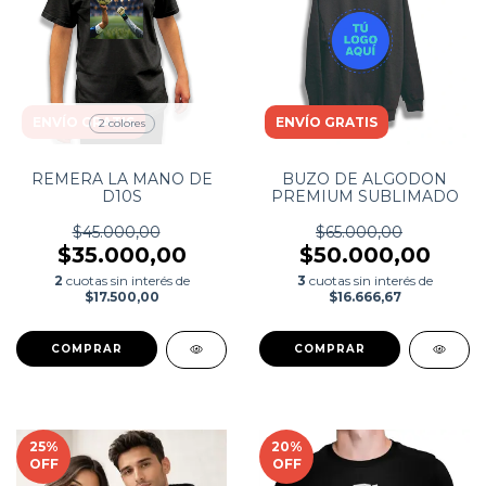
ENVÍO GRATIS
ENVÍO GRATIS
2 colores
REMERA LA MANO DE
BUZO DE ALGODON
D10S
PREMIUM SUBLIMADO
$45.000,00
$65.000,00
$35.000,00
$50.000,00
2
cuotas sin interés de
3
cuotas sin interés de
$17.500,00
$16.666,67
COMPRAR
COMPRAR
25
%
20
%
OFF
OFF