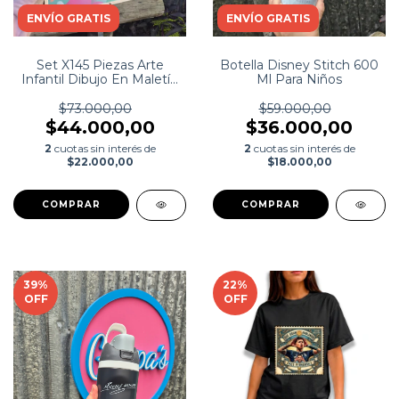
ENVÍO GRATIS
ENVÍO GRATIS
Set X145 Piezas Arte
Botella Disney Stitch 600
Infantil Dibujo En Maletín
Ml Para Niños
Metálico ( envio gratis )
$73.000,00
$59.000,00
$44.000,00
$36.000,00
2
cuotas sin interés de
2
cuotas sin interés de
$22.000,00
$18.000,00
39
%
22
%
OFF
OFF