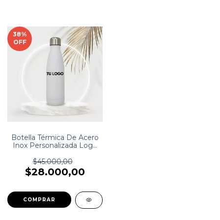
38
%
OFF
Botella Térmica De Acero
Inox Personalizada Logo
Dtf Uv
$45.000,00
$28.000,00