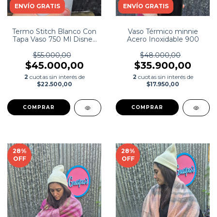
ENVÍO GRATIS
ENVÍO GRATIS
Termo Stitch Blanco Con
Vaso Térmico minnie
Tapa Vaso 750 Ml Disney
Acero Inoxidable 900
Original
$55.000,00
$48.000,00
$45.000,00
$35.900,00
2
cuotas sin interés de
2
cuotas sin interés de
$22.500,00
$17.950,00
28
%
28
%
OFF
OFF