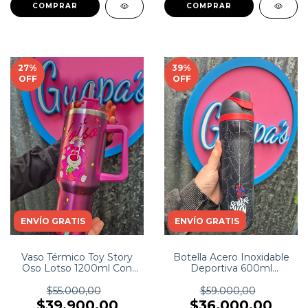
27
%
39
%
OFF
OFF
ENVÍO GRATIS
ENVÍO GRATIS
Vaso Térmico Toy Story
Botella Acero Inoxidable
Oso Lotso 1200ml Con
Deportiva 600ml
Asa Y Sorbete
Spiderman
$55.000,00
$59.000,00
$39.900,00
$36.000,00