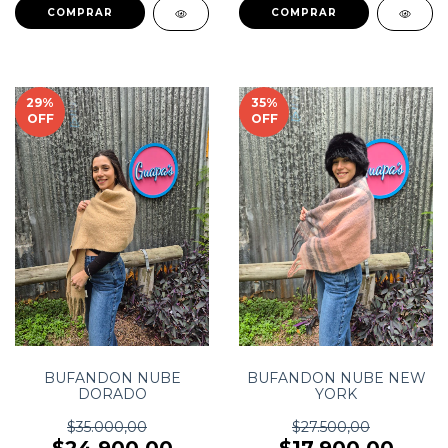
29
%
35
%
OFF
OFF
BUFANDON NUBE
BUFANDON NUBE NEW
DORADO
YORK
$35.000,00
$27.500,00
$24.900,00
$17.900,00