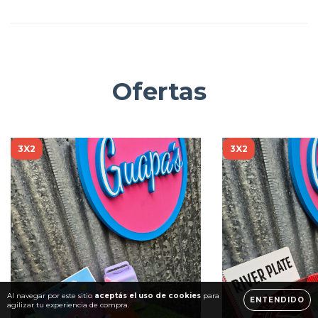
Ofertas
3X2
3X2
Al navegar por este sitio
aceptás el uso de cookies
para
ENTENDIDO
agilizar tu experiencia de compra.