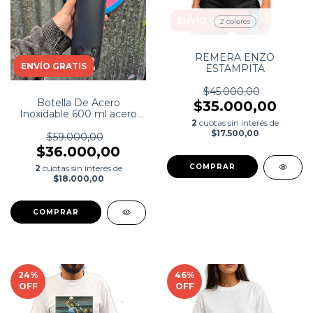
ENVÍO GRATIS
2 colores
REMERA ENZO
ENVÍO GRATIS
ESTAMPITA
$45.000,00
Botella De Acero
$35.000,00
Inoxidable 600 ml acero
2
cuotas sin interés de
Disney Mickey Mouse
$17.500,00
$59.000,00
$36.000,00
COMPRAR
2
cuotas sin interés de
$18.000,00
24
%
46
%
OFF
OFF