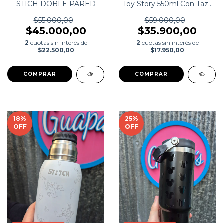
STICH DOBLE PARED
Toy Story 550ml Con Taza
Y Correa
$55.000,00
$59.000,00
$45.000,00
$35.900,00
2
cuotas sin interés de
2
cuotas sin interés de
$22.500,00
$17.950,00
18
%
25
%
OFF
OFF