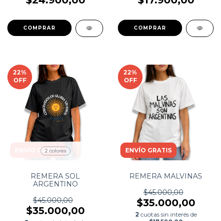
22
%
22
%
OFF
OFF
ENVÍO GRATIS
ENVÍO GRATIS
2 colores
REMERA SOL
REMERA MALVINAS
ARGENTINO
$45.000,00
$45.000,00
$35.000,00
$35.000,00
2
cuotas sin interés de