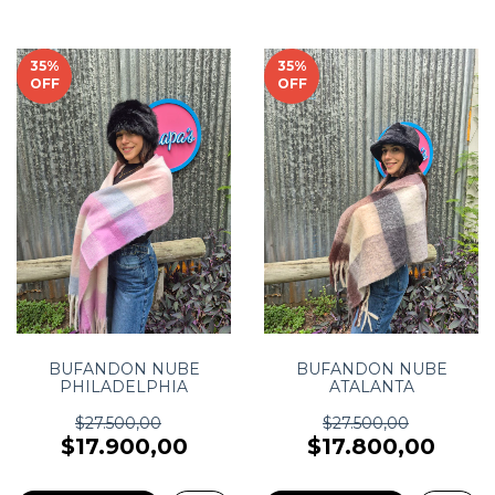
35
%
35
%
OFF
OFF
BUFANDON NUBE
BUFANDON NUBE
PHILADELPHIA
ATALANTA
$27.500,00
$27.500,00
$17.900,00
$17.800,00