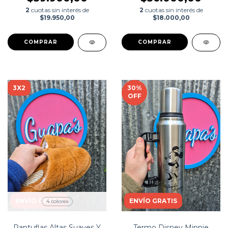
2
cuotas sin interés de
2
cuotas sin interés de
$19.950,00
$18.000,00
3X2
30
%
OFF
ENVÍO GRATIS
ENVÍO GRATIS
4 colores
Pantuflas Altas Suaves Y
Termo Disney Minnie