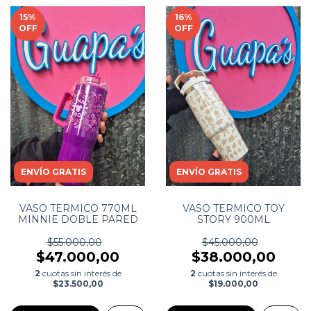
15
%
16
%
OFF
OFF
ENVÍO GRATIS
ENVÍO GRATIS
VASO TERMICO 770ML
VASO TERMICO TOY
MINNIE DOBLE PARED
STORY 900ML
$55.000,00
$45.000,00
$47.000,00
$38.000,00
2
cuotas sin interés de
2
cuotas sin interés de
$23.500,00
$19.000,00