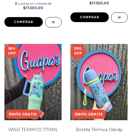
$17.550,00
2
cuotas sin interés de
$17.500,00
COMPRAR
COMPRAR
18
%
39
%
OFF
OFF
ENVÍO GRATIS
ENVÍO GRATIS
VASO TERMICO 770ML
Botella Térmica Clandy