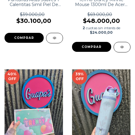
Calentitas Simil Piel De
Mouse 1300ml De Acero
Conejo
Inoxidable
$39.000,00
$69.000,00
$30.100,00
$48.000,00
2
cuotas sin interés de
$24.000,00
COMPRAR
40
%
39
%
OFF
OFF