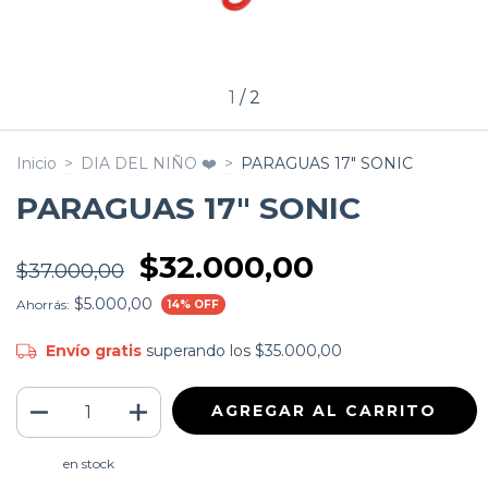
1
/
2
Inicio
>
DIA DEL NIÑO ❤️
>
PARAGUAS 17" SONIC
PARAGUAS 17" SONIC
$32.000,00
$37.000,00
$5.000,00
Ahorrás:
14
% OFF
Envío gratis
superando los
$35.000,00
en stock