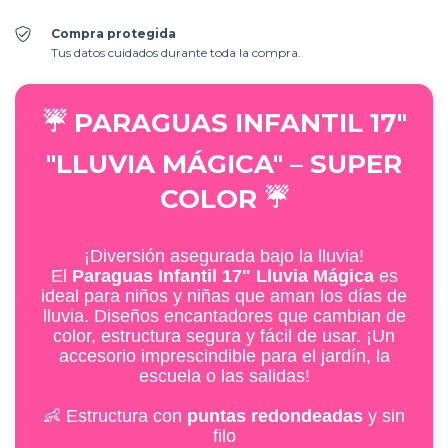
Compra protegida
Tus datos cuidados durante toda la compra.
☔ PARAGUAS INFANTIL 17"
"LLUVIA MÁGICA" – SUPER
COLOR ☔
¡Diversión asegurada bajo la lluvia!
El
Paraguas Infantil 17" Lluvia Mágica
es
ideal para niños y niñas que aman los días de
lluvia. Diseños encantadores que cambian de
color, estructura segura y fácil de usar. ¡Un
accesorio imprescindible para el jardín, la
escuela o las salidas!
👶 Estructura con
puntas redondeadas
y sin
filo