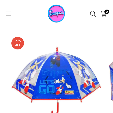
0
14
%
OFF