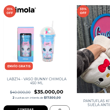
13
%
33
%
OFF
OFF
ENVÍO GRATIS
LABZ14 - VASO BUNNY CHIMOLA
450 ML
$35.000,00
$40.000,00
2
cuotas sin interés de
$17.500,00
PANTUFLAS KI
SUELA ANTI