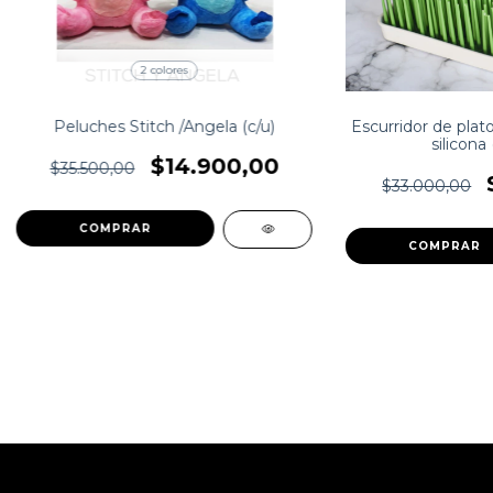
2 colores
Peluches Stitch /Angela (c/u)
Escurridor de plato
silicona
$14.900,00
$35.500,00
$33.000,00
COMPRAR