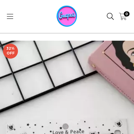
0
32
%
OFF