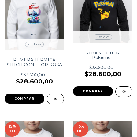
2 colores
2 colores
Remera Térmica
Pokemon
REMERA TÉRMICA
STITCH CON FLOR ROSA
$33.600,00
$28.600,00
$33.600,00
$28.600,00
COMPRAR
COMPRAR
15
%
15
%
OFF
OFF