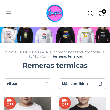
0
Inicio
>
INDUMENTARIA
>
breadcrumbs.indumentaria1
>
REMERAS
>
Remeras termicas
Remeras termicas
Filtrar
15
%
15
%
OFF
OFF