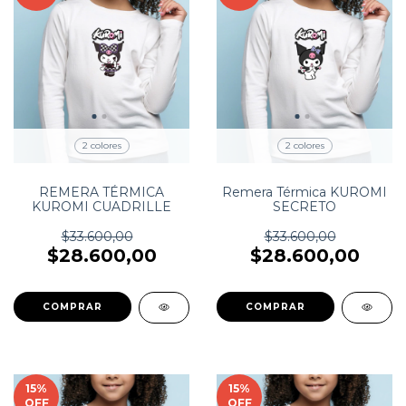
2 colores
2 colores
REMERA TÉRMICA
Remera Térmica KUROMI
KUROMI CUADRILLE
SECRETO
$33.600,00
$33.600,00
$28.600,00
$28.600,00
COMPRAR
COMPRAR
15
%
15
%
OFF
OFF